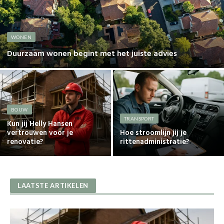
WONEN
Duurzaam wonen begint met het juiste advies
BOUW
TRANSPORT
Kun jij Helly Hansen
vertrouwen voor je
Hoe stroomlijn jij je
renovatie?
rittenadministratie?
LAATSTE ARTIKELEN