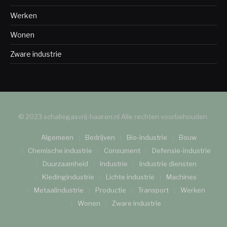
Werken
Wonen
Zware industrie
© 2023 schaliegasvrij-haaren.nl Alle rechten voorbehouden.
Algemeen
Bedrijven
Bio-industrie
Bouw
Chemische industrie
Consument
Defensie-industrie
Duurzaamheid
Industrie
Industrie diensten
Kledingindustrie
Lichte industrie
Machines
Metaalindustrie
Productie
Transport
Werken
Wonen
Zware industrie