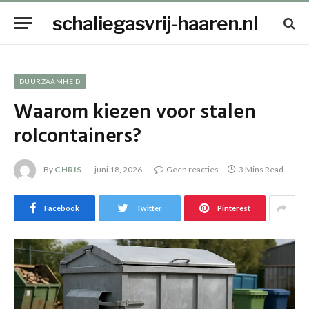
schaliegasvrij-haaren.nl
DUURZAAMHEID
Waarom kiezen voor stalen
rolcontainers?
By
CHRIS
juni 18, 2026
Geen reacties
3 Mins Read
Facebook
Twitter
Pinterest